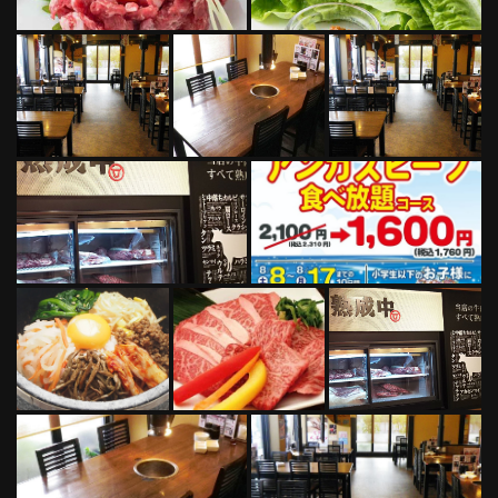
この店舗情報をシェアする
写真 | 伊丹ミートセンター
兵庫県伊丹市瑞穂町１－４０
https://meet-itami.owst.jp/gallery
お店情報をコピー