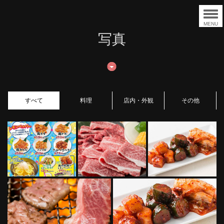
MENU
写真
すべて
料理
店内・外観
その他