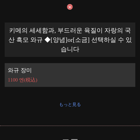
키메의 세세함과, 부드러운 육질이 자랑의 국
산 흑모 와규 ◆[양념]or[소금] 선택하실 수 있
습니다
와규 장미
1100 엔
(税込)
もっと見る
この店舗情報をシェアする
伊丹ミートセンター
兵庫県伊丹市瑞穂町１－４０
https://meet-itami.owst.jp/