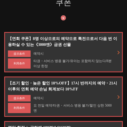
쿠폰
お店情報をコピー
【연회 쿠폰】8명 이상으로의 예약으로 특전으로서 다음 번 이
용하실 수 있는《3000엔》금권 선물
閉じる
예약시
提示条件
타권・서비스 병용 불가/유아는 포함하지 않는다/8분
利用条件
이상 한정
【조기 할인・늦은 할인 10%OFF】17시 반까지의 예약・21시
이후의 연회 예약 손님 회계보다 10%FF
예약시
提示条件
요 전일 예약/타권・서비스 병용 불가/할인 상한 5000
利用条件
엔