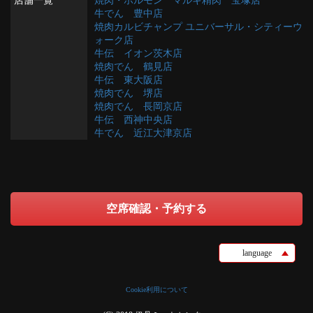
店舗一覧
焼肉・ホルモン マルキ精肉 宝塚店
牛でん 豊中店
焼肉カルビチャンプ ユニバーサル・シティーウ
ォーク店
牛伝 イオン茨木店
焼肉でん 鶴見店
牛伝 東大阪店
焼肉でん 堺店
焼肉でん 長岡京店
牛伝 西神中央店
牛でん 近江大津京店
空席確認・予約する
language
Cookie利用について