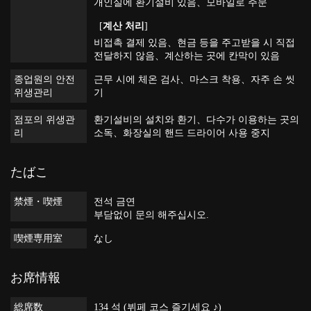
개인실에 환기설비 있음
모바일로 주문
[
계산 처리
]
비접촉 결제 있음
현금 등을 주고받을 시 직접
전달하지 않음
계산하는 곳에 칸막이 있음
종업원의 안전
근무 시에 체온 검사
마스크 착용
자주 손 씻
위생관리
기
점포의 위생관
환기설비의 설치와 환기
다수가 이용하는 곳의
리
소독
화장실의 핸드 드라이어 사용 중지
たばこ
禁煙・喫煙
전석 금연
부담없이 문의 해주십시오.
喫煙専用室
なし
お席情報
総席数
134 석 (뷔페 코스 즐기세요 ♪)