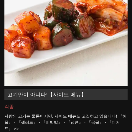
고기만이 아니다!【사이드 메뉴】
각종
자랑의 고기는 물론이지만, 사이드 메뉴도 고집하고 있습니다! 『해
물』・『샐러드』・『비빔밥』・『냉면』・『국물』・『디저
트』 etc...