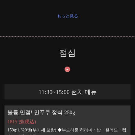
もっと見る
점심
11:30~15:00 런치 메뉴
볼륨 만점! 만푸쿠 정식 250g
1815 엔
(税込)
150g:1,320엔(부가세 포함) ◆부드러운 하라미・밥・샐러드・컵