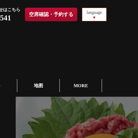
せはこちら
language
空席確認・予約する
6541
餐
地图
MORE