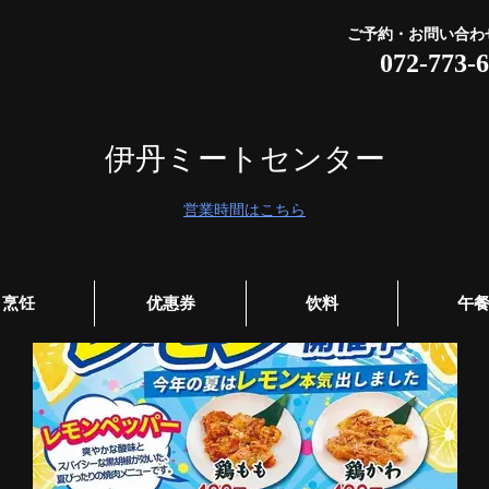
ご予約・お問い合わ
072-773-
伊丹ミートセンター
営業時間はこちら
烹饪
优惠券
饮料
午