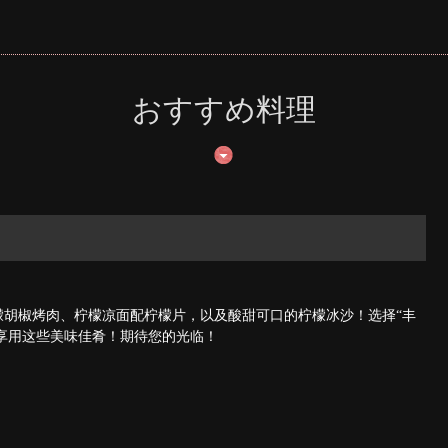
おすすめ料理
檬胡椒烤肉、柠檬凉面配柠檬片，以及酸甜可口的柠檬冰沙！选择“丰
中享用这些美味佳肴！期待您的光临！